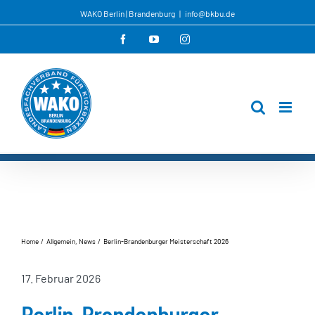
Zum
WAKO Berlin | Brandenburg
|
info@bkbu.de
Inhalt
Facebook
YouTube
Instagram
springen
Home
Allgemein
News
Berlin-Brandenburger Meisterschaft 2026
17. Februar 2026