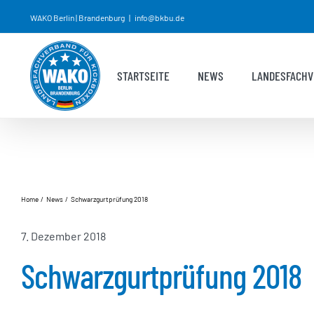
Zum
WAKO Berlin | Brandenburg
|
info@bkbu.de
Inhalt
springen
STARTSEITE
NEWS
LANDESFACHV
Home
News
Schwarzgurtprüfung 2018
7. Dezember 2018
Schwarzgurtprüfung 2018