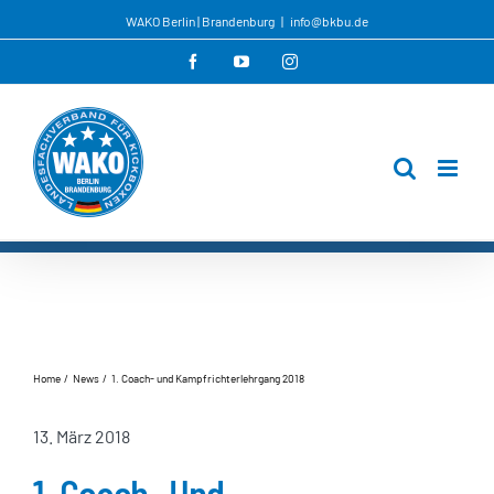
Zum
WAKO Berlin | Brandenburg
|
info@bkbu.de
Inhalt
Facebook
YouTube
Instagram
springen
Home
News
1. Coach- und Kampfrichterlehrgang 2018
13. März 2018