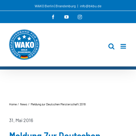
Zum
WAKO Berlin | Brandenburg
|
info@bkbu.de
Inhalt
Facebook
YouTube
Instagram
springen
Home
News
Meldung zur Deutschen Meisterschaft 2016
31. Mai 2016