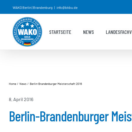
Zum
WAKO Berlin | Brandenburg
|
info@bkbu.de
Inhalt
springen
STARTSEITE
NEWS
LANDESFACHV
Home
News
Berlin-Brandenburger Meisterschaft 2016
8. April 2016
Berlin-Brandenburger Meis