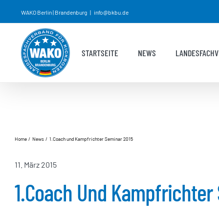
Zum
WAKO Berlin | Brandenburg
|
info@bkbu.de
Inhalt
springen
STARTSEITE
NEWS
LANDESFACHV
Home
News
1.Coach und Kampfrichter Seminar 2015
11. März 2015
1.Coach Und Kampfrichter