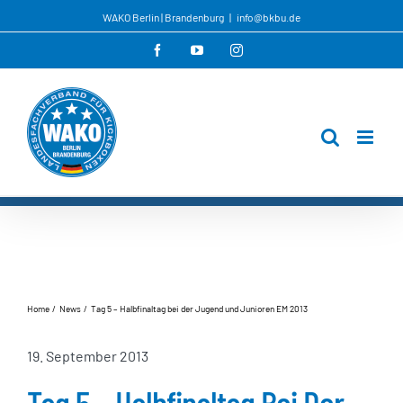
Zum
WAKO Berlin | Brandenburg
|
info@bkbu.de
Inhalt
Facebook
YouTube
Instagram
springen
Home
News
Tag 5 – Halbfinaltag bei der Jugend und Junioren EM 2013
19. September 2013