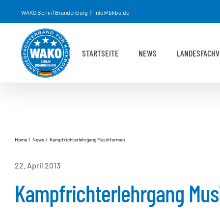
Zum
WAKO Berlin | Brandenburg
|
info@bkbu.de
Inhalt
springen
STARTSEITE
NEWS
LANDESFACHV
Home
News
Kampfrichterlehrgang Musikformen
22. April 2013
Kampfrichterlehrgang Mus